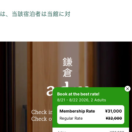
は、当該宿泊者は当館に対
Book at the best rate!
8/21 - 8/22 2026, 2 Adults
Membership Rate
¥31,000
Check in 3:00pm-8:00pm
Regular Rate
¥32,000
Check out 10:00am